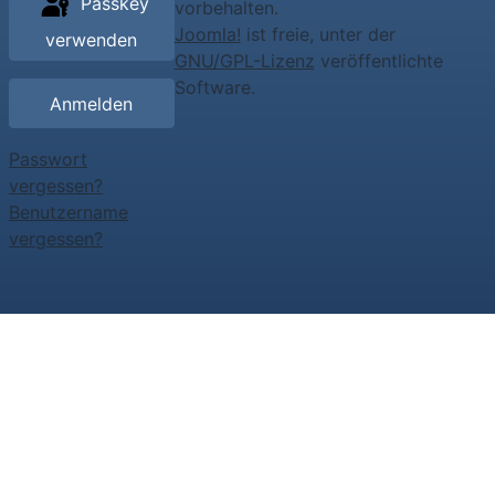
Passkey
vorbehalten.
Joomla!
ist freie, unter der
verwenden
GNU/GPL-Lizenz
veröffentlichte
Software.
Anmelden
Passwort
vergessen?
Benutzername
vergessen?