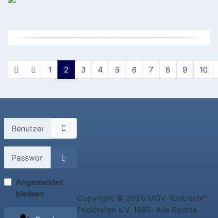
1
2
3
4
5
6
7
8
9
10
Seite 2 von 59
Benutzername
Passwort
Passwort anzeigen
Angemeldet
bleiben
Copyright © 2026 MGV "Eintracht"
Frickhofen e.V. 1885. Alle Rechte