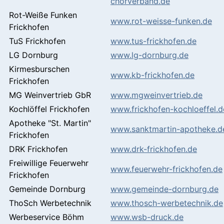
chorverband.de
Rot-Weiße Funken
www.rot-weisse-funken.de
Frickhofen
TuS Frickhofen
www.tus-frickhofen.de
LG Dornburg
www.lg-dornburg.de
Kirmesburschen
www.kb-frickhofen.de
Frickhofen
MG Weinvertrieb GbR
www.mgweinvertrieb.de
Kochlöffel Frickhofen
www.frickhofen-kochloeffel.d
Apotheke "St. Martin"
www.sanktmartin-apotheke.d
Frickhofen
DRK Frickhofen
www.drk-frickhofen.de
Freiwillige Feuerwehr
www.feuerwehr-frickhofen.de
Frickhofen
Gemeinde Dornburg
www.gemeinde-dornburg.de
ThoSch Werbetechnik
www.thosch-werbetechnik.de
Werbeservice Böhm
www.wsb-druck.de