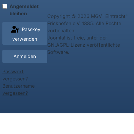
Angemeldet
bleiben
Copyright © 2026 MGV "Eintracht"
Frickhofen e.V. 1885. Alle Rechte
Passkey
vorbehalten.
Joomla!
ist freie, unter der
verwenden
GNU/GPL-Lizenz
veröffentlichte
Software.
Anmelden
Passwort
vergessen?
Benutzername
vergessen?