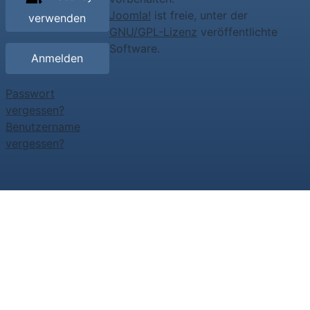
Joomla!
ist freie, unter der
verwenden
GNU/GPL-Lizenz
veröffentlichte
Software.
Anmelden
Passwort
vergessen?
Benutzername
vergessen?